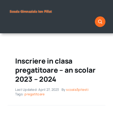
Skip
to
content
Inscriere in clasa
pregatitoare – an scolar
2023 – 2024
Last Updated: April 27, 2023
By
scoala3pitesti
Tags:
pregatitoare