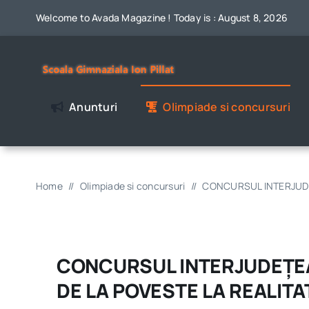
Skip
Welcome to Avada Magazine ! Today is : August 8, 2026
to
content
Anunturi
Olimpiade si concursuri
Home
//
Olimpiade si concursuri
//
CONCURSUL INTERJUDEȚ
CONCURSUL INTERJUDEȚEA
DE LA POVESTE LA REALITAT