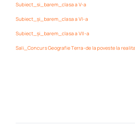
Subiect_si_barem_clasa a V-a
Subiect_și_barem_clasa a VI-a
Subiect_și_barem_clasa a VII-a
Sali_Concurs Geografie Terra-de la poveste la realit