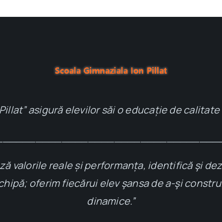
llat” asigură elevilor săi o educație de calitate 
__________________________________
alorile reale și performanța, identifică şi dezvo
hipă; oferim fiecărui elev şansa de a-şi construi
dinamice.”