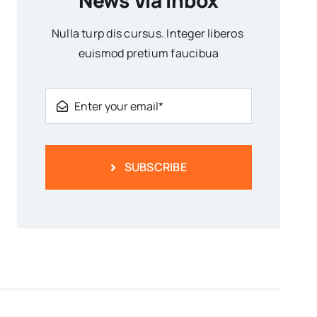
News Via Inbox
Nulla turp dis cursus. Integer liberos
euismod pretium faucibua
SUBSCRIBE