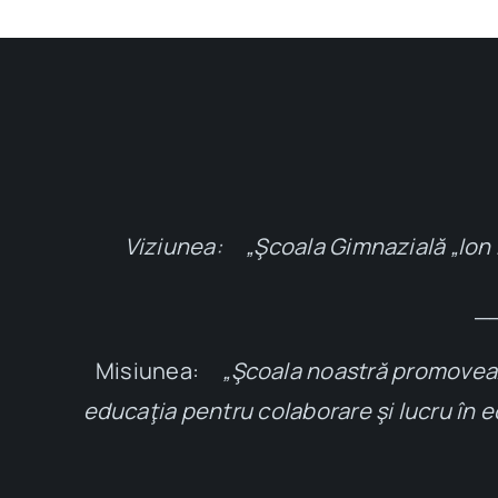
Viziunea: „Şcoala Gimnazială „Ion Pi
_
Misiunea:
„Şcoala noastră promovează v
educaţia pentru colaborare şi lucru în ec