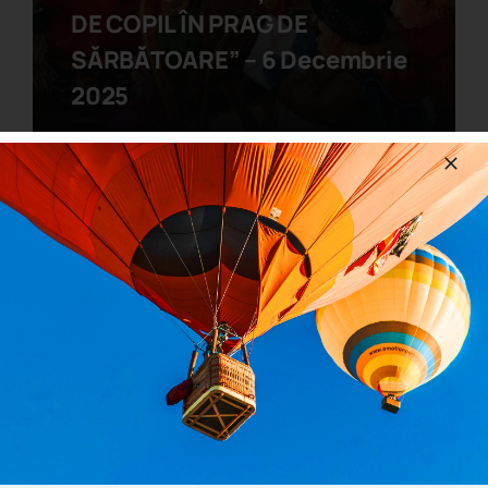
DE COPIL ÎN PRAG DE
SĂRBĂTOARE” – 6 Decembrie
2025
Last Updated: December 6, 2025
Anunturi,Olimpiade si concursuri
OLIMPIADA NAȚIONALĂ DE
MATEMATICĂ – ETAPA LOCALĂ
– 07.02.2026